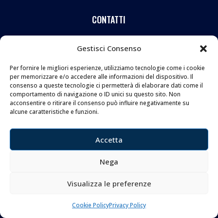
CONTATTI
Coltelleria Donnini s.n.c.
Gestisci Consenso
di Leonardo e Silvia Donnini
Per fornire le migliori esperienze, utilizziamo tecnologie come i cookie
Via Giovanni Lanza, 70 – 50136 FIRENZE
per memorizzare e/o accedere alle informazioni del dispositivo. Il
Telefono e WhatsApp:
055 661 438
consenso a queste tecnologie ci permetterà di elaborare dati come il
Email:
info@donninicoltelleria.it
comportamento di navigazione o ID unici su questo sito. Non
acconsentire o ritirare il consenso può influire negativamente su
alcune caratteristiche e funzioni.
FOLLOW
Accetta
Nega
Visualizza le preferenze
Copyright © 2026 Coltelleria Donnini. All Rights
Reserved.
Cookie Policy
Privacy Policy