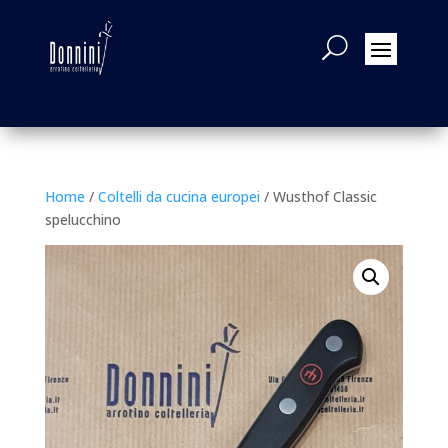
Home
/
Coltelli da cucina europei
/ Wusthof Classic
spelucchino