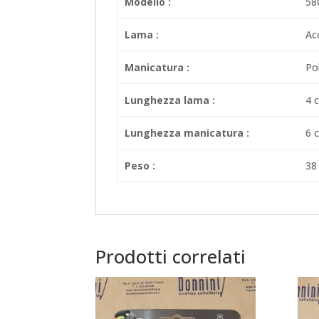
Modello :
58
Lama :
Ac
Manicatura :
Pol
Lunghezza lama :
4 
Lunghezza manicatura :
6 
Peso :
38
Prodotti correlati