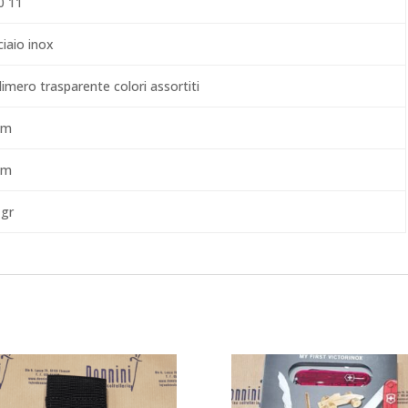
0 11
ciaio inox
imero trasparente colori assortiti
cm
cm
 gr