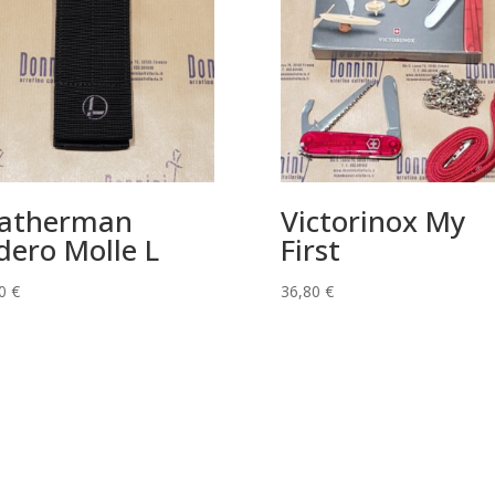
atherman
Victorinox My
dero Molle L
First
00
€
36,80
€