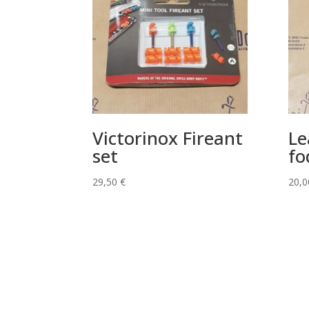
Victorinox Fireant
Le
set
fo
29,50
€
20,