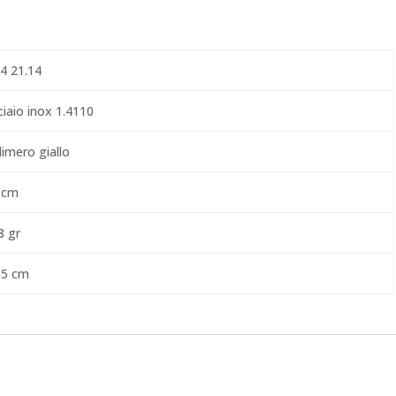
84 21.14
ciaio inox 1.4110
limero giallo
 cm
8 gr
,5 cm