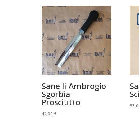
Sanelli Ambrogio
Sa
Sgorbia
Sc
Prosciutto
33,
42,00
€