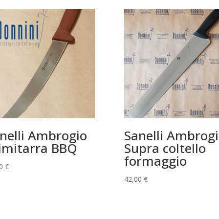
nelli Ambrogio
Sanelli Ambrog
imitarra BBQ
Supra coltello
formaggio
00
€
42,00
€