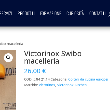
SERVIZI
PRODOTTI
FORMAZIONE
CURIOSITÀ
CONTATTI
wibo macelleria
Victorinox Swibo
macelleria
26,00
€
COD:
5.84 21.14
Categoria:
Coltelli da cucina europei
Marchio:
Victorinox
,
Victorinox Kitchen