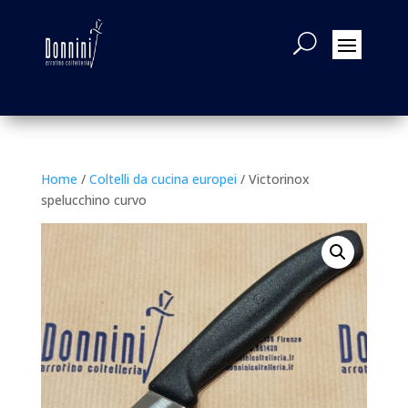
Home
/
Coltelli da cucina europei
/ Victorinox
spelucchino curvo