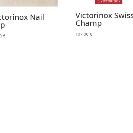
Victorinox Swis
ctorinox Nail
Champ
ip
107,00
€
00
€