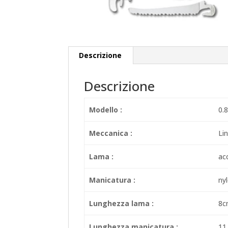
Descrizione
Descrizione
Modello :
0.
Meccanica :
Lin
Lama :
acc
Manicatura :
nyl
Lunghezza lama :
8c
Lunghezza manicatura :
11