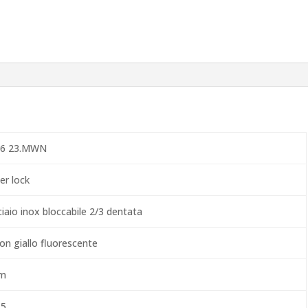
86 23.MWN
er lock
iaio inox bloccabile 2/3 dentata
on giallo fluorescente
m
,5