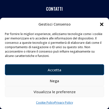
CONTATTI
Coltelleria Donnini s.n.c.
Gestisci Consenso
di Leonardo e Silvia Donnini
Per fornire le migliori esperienze, utilizziamo tecnologie come i cookie
Via Giovanni Lanza, 70 – 50136 FIRENZE
per memorizzare e/o accedere alle informazioni del dispositivo. Il
Telefono e WhatsApp:
055 661 438
consenso a queste tecnologie ci permetterà di elaborare dati come il
Email:
info@donninicoltelleria.it
comportamento di navigazione o ID unici su questo sito. Non
acconsentire o ritirare il consenso può influire negativamente su
alcune caratteristiche e funzioni.
FOLLOW
Accetta
Nega
Visualizza le preferenze
Copyright © 2026 Coltelleria Donnini. All Rights
Reserved.
Cookie Policy
Privacy Policy