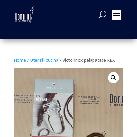
Home
/
Utensili cucina
/ Victorinox pelapatate REX