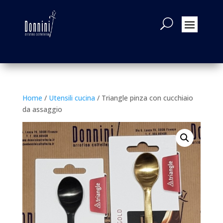
Home
/
Utensili cucina
/ Triangle pinza con cucchiaio
da assaggio