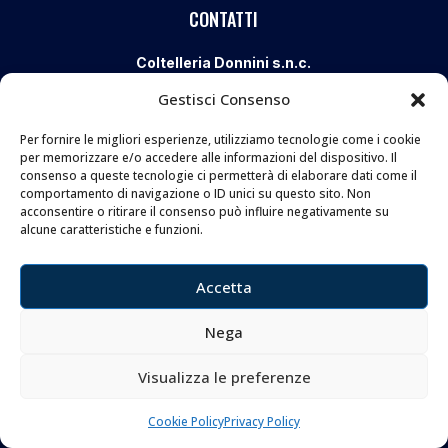
CONTATTI
Coltelleria Donnini s.n.c.
di Leonardo e Silvia Donnini
Gestisci Consenso
Via Giovanni Lanza, 70 – 50136 FIRENZE
Per fornire le migliori esperienze, utilizziamo tecnologie come i cookie
Telefono e WhatsApp:
055 661 438
per memorizzare e/o accedere alle informazioni del dispositivo. Il
Email:
info@donninicoltelleria.it
consenso a queste tecnologie ci permetterà di elaborare dati come il
comportamento di navigazione o ID unici su questo sito. Non
acconsentire o ritirare il consenso può influire negativamente su
alcune caratteristiche e funzioni.
FOLLOW
Accetta
Nega
Copyright © 2026 Coltelleria Donnini. All Rights
Visualizza le preferenze
Reserved.
Cookie Policy
Privacy Policy