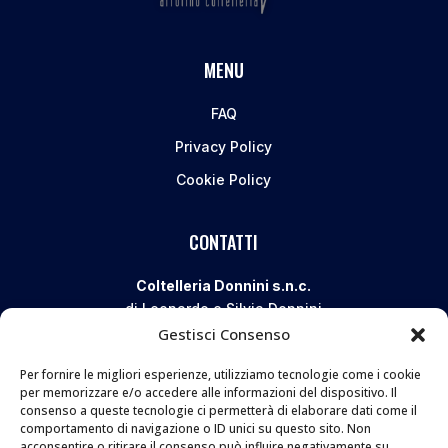
MENU
FAQ
Privacy Policy
Cookie Policy
CONTATTI
Coltelleria Donnini s.n.c.
di Leonardo e Silvia Donnini
Gestisci Consenso
Via Giovanni Lanza, 70 – 50136 FIRENZE
Telefono e WhatsApp:
055 661 438
Per fornire le migliori esperienze, utilizziamo tecnologie come i cookie
Email:
info@donninicoltelleria.it
per memorizzare e/o accedere alle informazioni del dispositivo. Il
consenso a queste tecnologie ci permetterà di elaborare dati come il
comportamento di navigazione o ID unici su questo sito. Non
acconsentire o ritirare il consenso può influire negativamente su