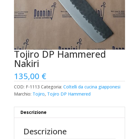
Tojiro DP Hammered
Nakiri
135,00
€
COD:
F-1113
Categoria:
Coltelli da cucina giapponesi
Marchio:
Tojiro
,
Tojiro DP Hammered
Descrizione
Descrizione