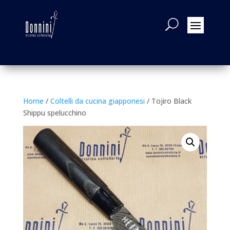
Home
/
Coltelli da cucina giapponesi
/ Tojiro Black
Shippu spelucchino