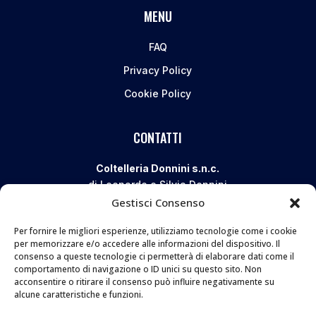
MENU
FAQ
Privacy Policy
Cookie Policy
CONTATTI
Coltelleria Donnini s.n.c.
di Leonardo e Silvia Donnini
Gestisci Consenso
Via Giovanni Lanza, 70 – 50136 FIRENZE
Telefono e WhatsApp:
055 661 438
Per fornire le migliori esperienze, utilizziamo tecnologie come i cookie
Email:
info@donninicoltelleria.it
per memorizzare e/o accedere alle informazioni del dispositivo. Il
consenso a queste tecnologie ci permetterà di elaborare dati come il
comportamento di navigazione o ID unici su questo sito. Non
acconsentire o ritirare il consenso può influire negativamente su
FOLLOW
alcune caratteristiche e funzioni.