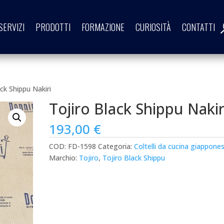
SERVIZI
PRODOTTI
FORMAZIONE
CURIOSITÀ
CONTATTI
ack Shippu Nakiri
Tojiro Black Shippu Nakir
193,00
€
COD:
FD-1598
Categoria:
Coltelli da cucina giappones
Marchio:
Tojiro
,
Tojiro Black Shippu