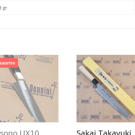
8 gr
sono UX10
Sakai Takayuki