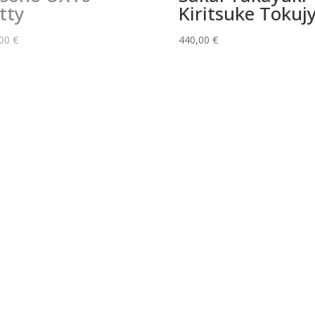
tty
Kiritsuke Tokuj
,00
€
440,00
€