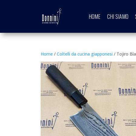
HOME
CHI SIAMO
Home
/
Coltelli da cucina giapponesi
/ Tojiro Bl