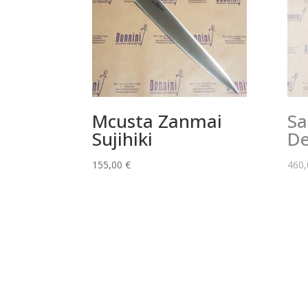
Mcusta Zanmai
Sa
Sujihiki
De
155,00
€
460