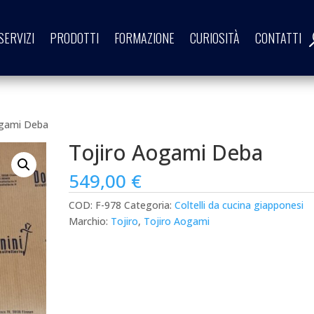
SERVIZI
PRODOTTI
FORMAZIONE
CURIOSITÀ
CONTATTI
ogami Deba
Tojiro Aogami Deba
549,00
€
COD:
F-978
Categoria:
Coltelli da cucina giapponesi
Marchio:
Tojiro
,
Tojiro Aogami