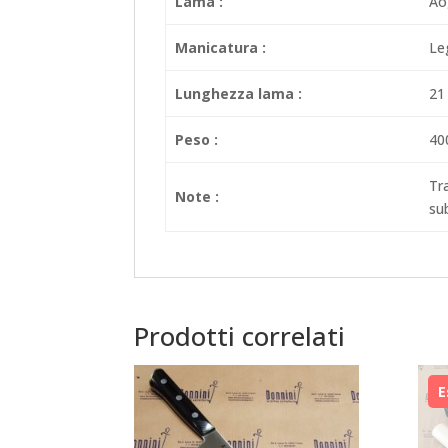
Lama :
Ao
Manicatura :
Le
Lunghezza lama :
21
Peso :
40
Tra
Note :
sub
Prodotti correlati