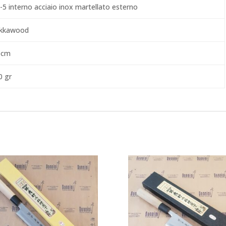
-5 interno acciaio inox martellato esterno
kkawood
 cm
0 gr