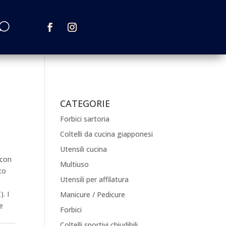
CATEGORIE
Forbici sartoria
Coltelli da cucina giapponesi
Utensili cucina
 con
Multiuso
to
Utensili per affilatura
).
I
Manicure / Pedicure
e
Forbici
Coltelli sportivi chiudibili