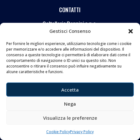
CONTATTI
Coltelleria Donnini s.n.c.
Gestisci Consenso
di Leonardo e Silvia Donnini
Via Giovanni Lanza, 70 – 50136 FIRENZE
Per fornire le migliori esperienze, utilizziamo tecnologie come i cookie
per memorizzare e/o accedere alle informazioni del dispositivo. Il
Telefono e WhatsApp:
055 661 438
consenso a queste tecnologie ci permetterà di elaborare dati come il
Email:
info@donninicoltelleria.it
comportamento di navigazione o ID unici su questo sito. Non
acconsentire o ritirare il consenso può influire negativamente su
alcune caratteristiche e funzioni.
FOLLOW
Accetta
Nega
Visualizza le preferenze
Copyright © 2026 Coltelleria Donnini. All Rights
Reserved.
Cookie Policy
Privacy Policy