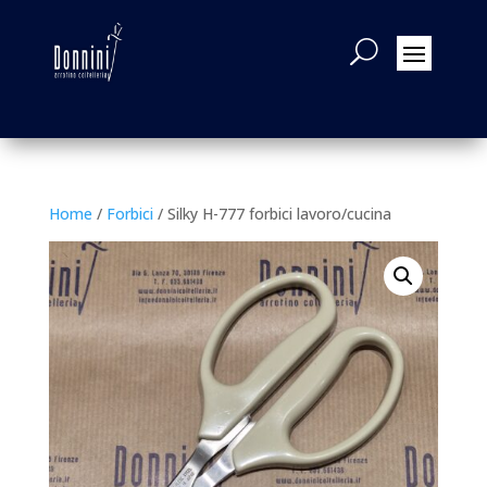
Home
/
Forbici
/ Silky H-777 forbici lavoro/cucina