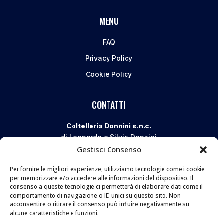
MENU
FAQ
Privacy Policy
Cookie Policy
CONTATTI
Coltelleria Donnini s.n.c.
di Leonardo e Silvia Donnini
Gestisci Consenso
Via Giovanni Lanza, 70 – 50136 FIRENZE
Telefono e WhatsApp:
055 661 438
Per fornire le migliori esperienze, utilizziamo tecnologie come i cookie
Email:
info@donninicoltelleria.it
per memorizzare e/o accedere alle informazioni del dispositivo. Il
consenso a queste tecnologie ci permetterà di elaborare dati come il
comportamento di navigazione o ID unici su questo sito. Non
acconsentire o ritirare il consenso può influire negativamente su
FOLLOW
alcune caratteristiche e funzioni.