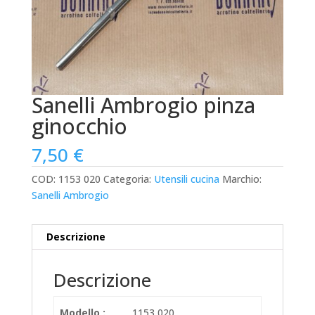
Sanelli Ambrogio pinza
ginocchio
7,50
€
COD:
1153 020
Categoria:
Utensili cucina
Marchio:
Sanelli Ambrogio
Descrizione
Descrizione
Modello :
1153 020