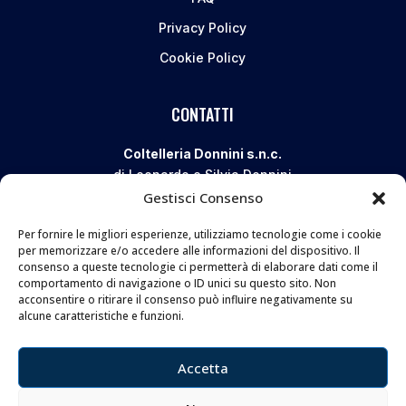
Privacy Policy
Cookie Policy
CONTATTI
Coltelleria Donnini s.n.c.
di Leonardo e Silvia Donnini
Gestisci Consenso
Via Giovanni Lanza, 70 – 50136 FIRENZE
Telefono e WhatsApp:
055 661 438
Per fornire le migliori esperienze, utilizziamo tecnologie come i cookie
Email:
info@donninicoltelleria.it
per memorizzare e/o accedere alle informazioni del dispositivo. Il
consenso a queste tecnologie ci permetterà di elaborare dati come il
comportamento di navigazione o ID unici su questo sito. Non
acconsentire o ritirare il consenso può influire negativamente su
FOLLOW
alcune caratteristiche e funzioni.
Accetta