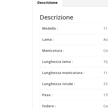
Descrizione
Descrizione
Modello :
11
Lama :
Acc
Manicatura :
Co
Lunghezza lama :
15
Lunghezza manicatura :
11
Lunghezza totale :
27
Peso :
17
Fodero :
Cu