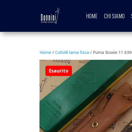
HOME
CHI SIAMO
Home
/
Coltelli lama fissa
/ Puma Bowie 11 639