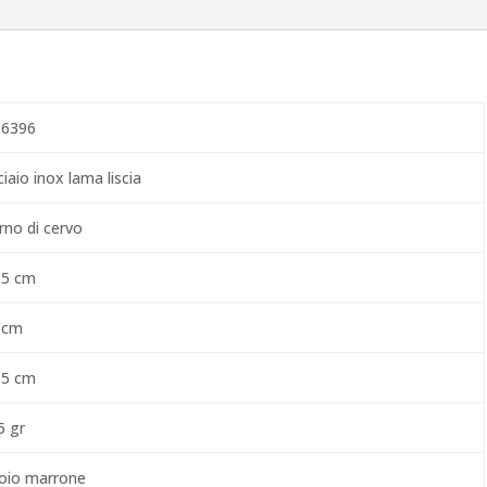
 6396
iaio inox lama liscia
rno di cervo
,5 cm
 cm
,5 cm
5 gr
oio marrone