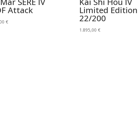
 Mar SERE IV
Kai Shi Hou IV
F Attack
Limited Edition
22/200
,00
€
1.895,00
€