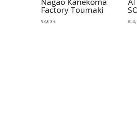
Nagao Kanekoma
Al
Factory Toumaki
SO
98,00
€
850