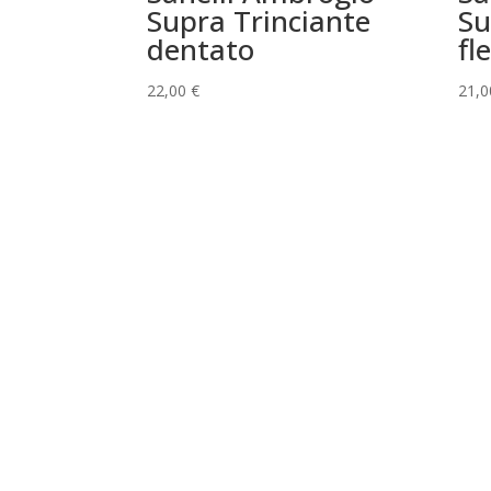
Supra Trinciante
Su
dentato
fl
22,00
€
21,