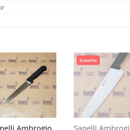
 gr
nelli Ambrogio
Sanelli Ambrog