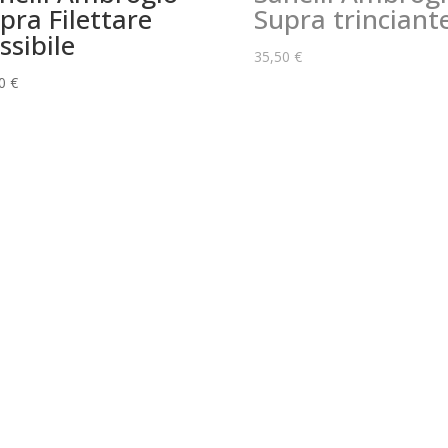
pra Filettare
Supra trinciant
essibile
35,50
€
00
€