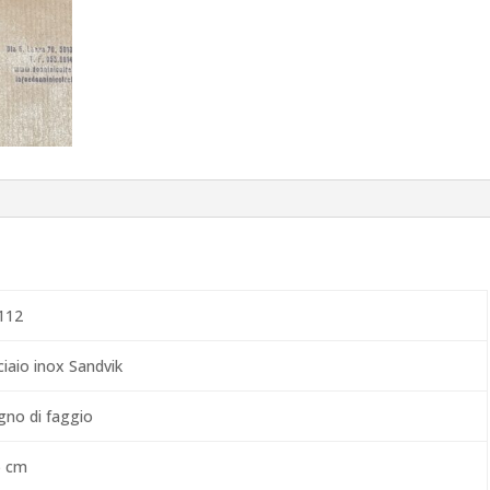
112
ciaio inox Sandvik
gno di faggio
5 cm