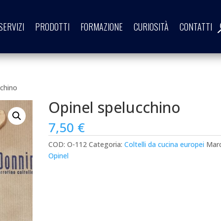
SERVIZI
PRODOTTI
FORMAZIONE
CURIOSITÀ
CONTATTI
cchino
Opinel spelucchino
7,50
€
COD:
O-112
Categoria:
Coltelli da cucina europei
Marc
Opinel