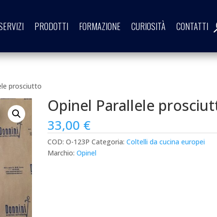
SERVIZI
PRODOTTI
FORMAZIONE
CURIOSITÀ
CONTATTI
ele prosciutto
Opinel Parallele prosciut
33,00
€
COD:
O-123P
Categoria:
Coltelli da cucina europei
Marchio:
Opinel