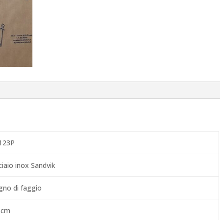
123P
ciaio inox Sandvik
gno di faggio
 cm