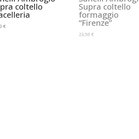
pra coltello
Supra coltello
celleria
formaggio
“Firenze”
00
€
23,50
€