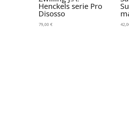
Henckels serie Pro
Su
Disosso
ma
79,00
€
42,