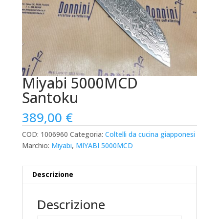
Miyabi 5000MCD
Santoku
389,00
€
COD:
1006960
Categoria:
Coltelli da cucina giapponesi
Marchio:
Miyabi
,
MIYABI 5000MCD
Descrizione
Descrizione