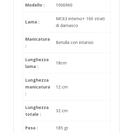
Modello :
1006960
MC63 interno+ 100 strati
Lama :
di damasco
Manicatura
Betulla con intarsio
:
Lunghezza
18cm
lama :
Lunghezza
manicatura
12 cm
:
Lunghezza
32 cm
totale :
Peso :
185 gr