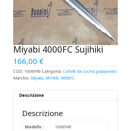
Miyabi 4000FC Sujihiki
166,00
€
COD:
1006940
Categoria:
Coltelli da cucina giapponesi
Marchio:
Miyabi
,
MIYABI 4000FC
Descrizione
Descrizione
Modello :
1006940