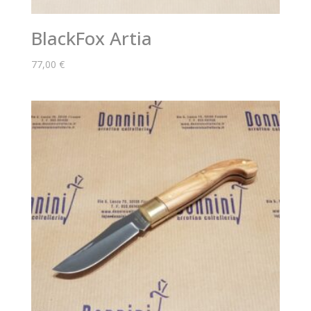
BlackFox Artia
77,00
€