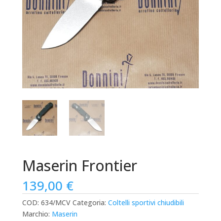
Maserin Frontier
139,00
€
COD:
634/MCV
Categoria:
Coltelli sportivi chiudibili
Marchio:
Maserin