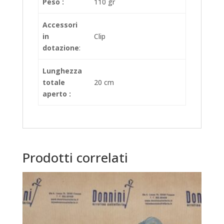
Peso :
110 gr
Accessori
in
Clip
dotazione
:
Lunghezza
totale
20 cm
aperto :
Prodotti correlati