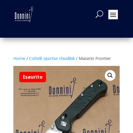
Home
/
Coltelli sportivi chiudibili
/ Maserin Frontier