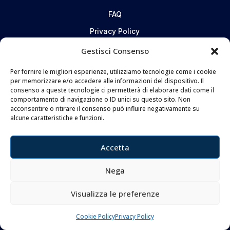
FAQ
Privacy Policy
Cookie Policy
Gestisci Consenso
Per fornire le migliori esperienze, utilizziamo tecnologie come i cookie
CONTATTI
per memorizzare e/o accedere alle informazioni del dispositivo. Il
consenso a queste tecnologie ci permetterà di elaborare dati come il
comportamento di navigazione o ID unici su questo sito. Non
Coltelleria Donnini s.n.c.
acconsentire o ritirare il consenso può influire negativamente su
di Leonardo e Silvia Donnini
alcune caratteristiche e funzioni.
Via Giovanni Lanza, 70 – 50136 FIRENZE
Telefono e WhatsApp:
055 661 438
Accetta
Email:
info@donninicoltelleria.it
Nega
Visualizza le preferenze
FOLLOW
Cookie Policy
Privacy Policy