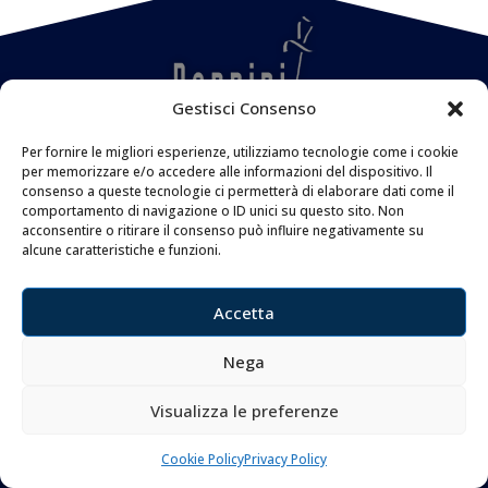
Gestisci Consenso
Per fornire le migliori esperienze, utilizziamo tecnologie come i cookie
per memorizzare e/o accedere alle informazioni del dispositivo. Il
consenso a queste tecnologie ci permetterà di elaborare dati come il
MENU
comportamento di navigazione o ID unici su questo sito. Non
acconsentire o ritirare il consenso può influire negativamente su
FAQ
alcune caratteristiche e funzioni.
Privacy Policy
Accetta
Cookie Policy
Nega
CONTATTI
Visualizza le preferenze
Coltelleria Donnini s.n.c.
di Leonardo e Silvia Donnini
Cookie Policy
Privacy Policy