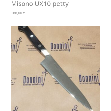
Misono UX10 petty
166,00
€