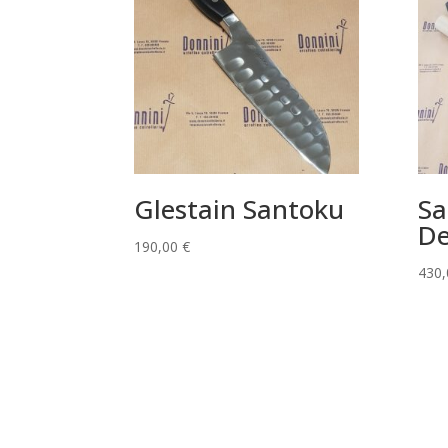
Glestain Santoku
Sa
De
190,00
€
430