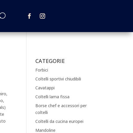
CATEGORIE
Forbici
Coltelli sportivi chiudibili
Cavatappi
iro,
Coltelli lama fissa
io,
Borse chef e accessori per
ls)
coltelli
nte
sto
Coltelli da cucina europei
Mandoline