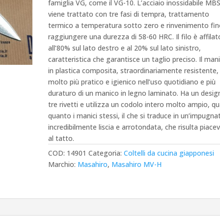
famiglia VG, come il VG-10.
L’acciaio inossidabile MB
viene trattato con tre fasi di tempra, trattamento
termico a temperatura sotto zero e rinvenimento fin
raggiungere una durezza di 58-60 HRC.
Il filo è affilat
all’80% sul lato destro e al 20% sul lato sinistro,
caratteristica che garantisce un taglio preciso.
Il man
in plastica composita, straordinariamente resistente,
molto più pratico e igienico nell’uso quotidiano e più
duraturo di un manico in legno laminato.
Ha un desig
tre rivetti e utilizza un codolo intero molto ampio, qu
quanto i manici stessi, il che si traduce in un’impugna
incredibilmente liscia e arrotondata, che risulta piace
al tatto.
COD:
14901
Categoria:
Coltelli da cucina giapponesi
Marchio:
Masahiro
,
Masahiro MV-H