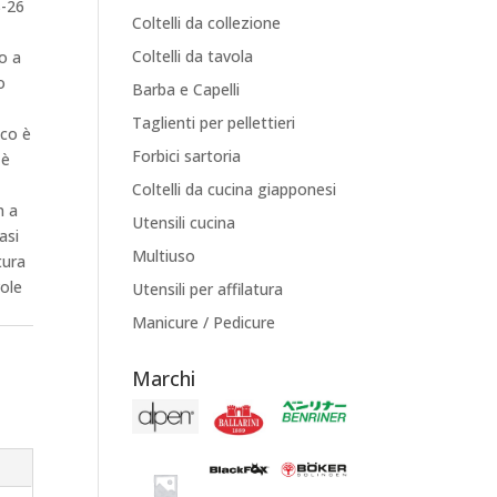
S-26
Coltelli da collezione
Coltelli da tavola
o a
o
Barba e Capelli
Taglienti per pellettieri
ico è
Forbici sartoria
 è
Coltelli da cucina giapponesi
n a
Utensili cucina
asi
Multiuso
tura
vole
Utensili per affilatura
Manicure / Pedicure
Marchi