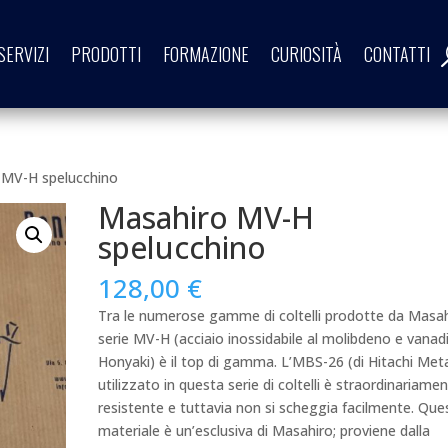
SERVIZI
PRODOTTI
FORMAZIONE
CURIOSITÀ
CONTATTI
 MV-H spelucchino
Masahiro MV-H
spelucchino
128,00
€
Tra le numerose gamme di coltelli prodotte da Masah
serie MV-H (acciaio inossidabile al molibdeno e vanad
Honyaki) è il top di gamma.
L’MBS-26 (di Hitachi Meta
utilizzato in questa serie di coltelli è straordinariame
resistente e tuttavia non si scheggia facilmente.
Que
materiale è un’esclusiva di Masahiro;
proviene dalla