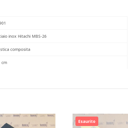
901
ciaio inox Hitachi MBS-26
astica composita
5 cm