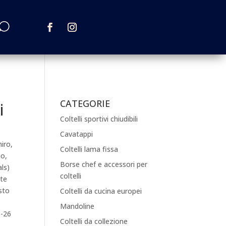
CATEGORIE
i
Coltelli sportivi chiudibili
Cavatappi
iro,
Coltelli lama fissa
io,
Borse chef e accessori per
ls)
coltelli
nte
sto
Coltelli da cucina europei
Mandoline
S-26
Coltelli da collezione