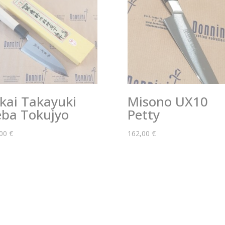
kai Takayuki
Misono UX10
ba Tokujyo
Petty
,00
€
162,00
€