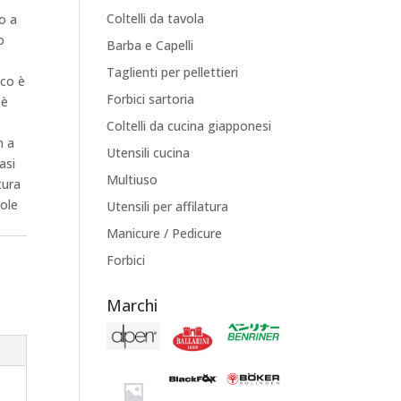
Coltelli da tavola
o a
o
Barba e Capelli
Taglienti per pellettieri
ico è
Forbici sartoria
 è
Coltelli da cucina giapponesi
n a
Utensili cucina
asi
Multiuso
tura
vole
Utensili per affilatura
Manicure / Pedicure
Forbici
Marchi