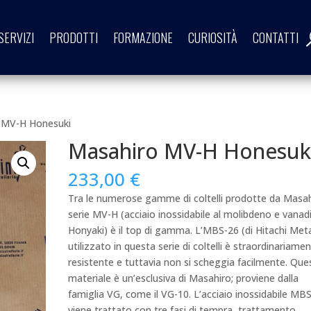
SERVIZI
PRODOTTI
FORMAZIONE
CURIOSITÀ
CONTATTI
 MV-H Honesuki
Masahiro MV-H Honesuk
233,00
€
Tra le numerose gamme di coltelli prodotte da Masah
serie MV-H (acciaio inossidabile al molibdeno e vanad
Honyaki) è il top di gamma.
L’MBS-26 (di Hitachi Meta
utilizzato in questa serie di coltelli è straordinariame
resistente e tuttavia non si scheggia facilmente.
Que
materiale è un’esclusiva di Masahiro;
proviene dalla
famiglia VG, come il VG-10.
L’acciaio inossidabile MB
viene trattato con tre fasi di tempra, trattamento