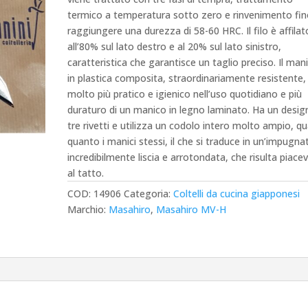
termico a temperatura sotto zero e rinvenimento fin
raggiungere una durezza di 58-60 HRC.
Il filo è affilat
all’80% sul lato destro e al 20% sul lato sinistro,
caratteristica che garantisce un taglio preciso.
Il man
in plastica composita, straordinariamente resistente,
molto più pratico e igienico nell’uso quotidiano e più
duraturo di un manico in legno laminato.
Ha un desig
tre rivetti e utilizza un codolo intero molto ampio, qu
quanto i manici stessi, il che si traduce in un’impugna
incredibilmente liscia e arrotondata, che risulta piace
al tatto.
COD:
14906
Categoria:
Coltelli da cucina giapponesi
Marchio:
Masahiro
,
Masahiro MV-H