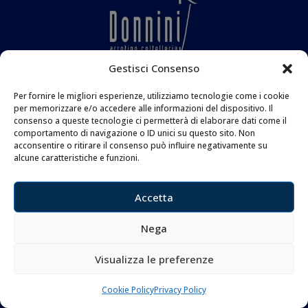
Gestisci Consenso
MENU
Per fornire le migliori esperienze, utilizziamo tecnologie come i cookie
per memorizzare e/o accedere alle informazioni del dispositivo. Il
consenso a queste tecnologie ci permetterà di elaborare dati come il
FAQ
comportamento di navigazione o ID unici su questo sito. Non
acconsentire o ritirare il consenso può influire negativamente su
Privacy Policy
alcune caratteristiche e funzioni.
Cookie Policy
Accetta
CONTATTI
Nega
Coltelleria Donnini s.n.c.
Visualizza le preferenze
di Leonardo e Silvia Donnini
Via Giovanni Lanza, 70 – 50136 FIRENZE
Cookie Policy
Privacy Policy
Telefono e WhatsApp:
055 661 438