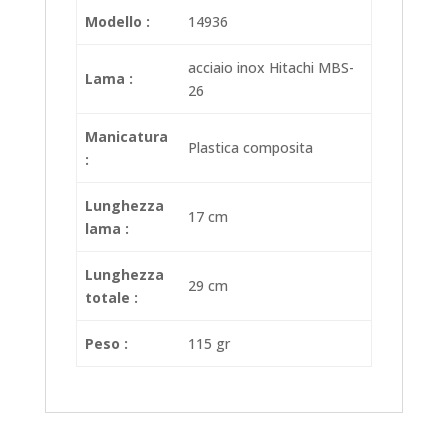
Modello :
14936
acciaio inox Hitachi MBS-
Lama :
26
Manicatura
Plastica composita
:
Lunghezza
17 cm
lama :
Lunghezza
29 cm
totale :
Peso :
115 gr