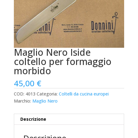
Maglio Nero Iside
coltello per formaggio
morbido
45,00
€
COD:
4013
Categoria:
Coltelli da cucina europei
Marchio:
Maglio Nero
Descrizione