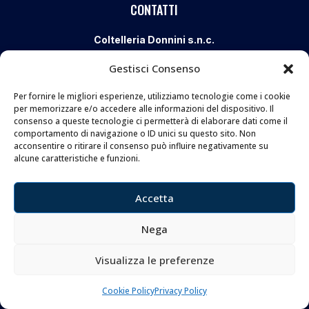
CONTATTI
Coltelleria Donnini s.n.c.
di Leonardo e Silvia Donnini
Gestisci Consenso
Via Giovanni Lanza, 70 – 50136 FIRENZE
Per fornire le migliori esperienze, utilizziamo tecnologie come i cookie
Telefono e WhatsApp:
055 661 438
per memorizzare e/o accedere alle informazioni del dispositivo. Il
Email:
info@donninicoltelleria.it
consenso a queste tecnologie ci permetterà di elaborare dati come il
comportamento di navigazione o ID unici su questo sito. Non
acconsentire o ritirare il consenso può influire negativamente su
alcune caratteristiche e funzioni.
FOLLOW
Accetta
Nega
Copyright © 2026 Coltelleria Donnini. All Rights
Visualizza le preferenze
Reserved.
Cookie Policy
Privacy Policy