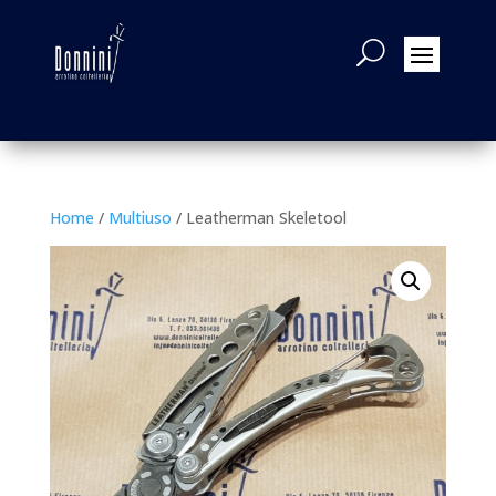
Home
/
Multiuso
/ Leatherman Skeletool