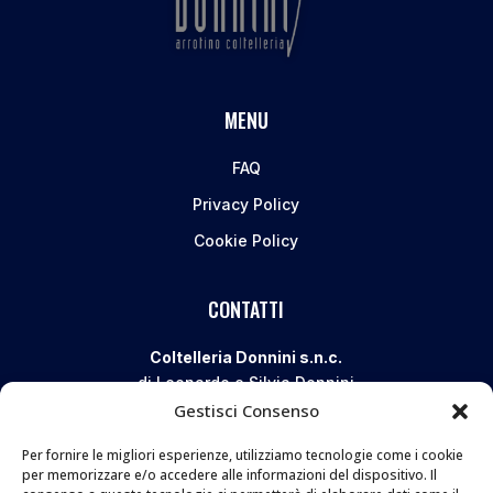
MENU
FAQ
Privacy Policy
Cookie Policy
CONTATTI
Coltelleria Donnini s.n.c.
di Leonardo e Silvia Donnini
Gestisci Consenso
Via Giovanni Lanza, 70 – 50136 FIRENZE
Telefono e WhatsApp:
055 661 438
Per fornire le migliori esperienze, utilizziamo tecnologie come i cookie
Email:
info@donninicoltelleria.it
per memorizzare e/o accedere alle informazioni del dispositivo. Il