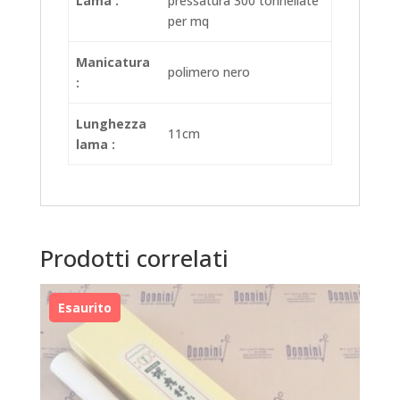
Lama :
pressatura 300 tonnellate
per mq
Manicatura
polimero nero
:
Lunghezza
11cm
lama :
Prodotti correlati