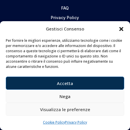
FAQ
Privacy Policy
Cookie Policy
Gestisci Consenso
Per fornire le migliori esperienze, utilizziamo tecnologie come i cookie
CONTATTI
per memorizzare e/o accedere alle informazioni del dispositivo. Il
consenso a queste tecnologie ci permetterà di elaborare dati come il
comportamento di navigazione o ID unici su questo sito. Non
Coltelleria Donnini s.n.c.
acconsentire o ritirare il consenso può influire negativamente su
di Leonardo e Silvia Donnini
alcune caratteristiche e funzioni.
Via Giovanni Lanza, 70 – 50136 FIRENZE
Telefono e WhatsApp:
055 661 438
Accetta
Email:
info@donninicoltelleria.it
Nega
Visualizza le preferenze
FOLLOW
Cookie Policy
Privacy Policy