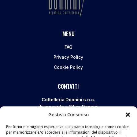
MENU
FAQ
Privacy Policy
Cookie Policy
CONTATTI
Coltelleria Donnini s.n.c.
di Leonardo e Silvia Donnini
Gestisci Consenso
Via Giovanni Lanza, 70 – 50136 FIRENZE
Telefono e WhatsApp:
055 661 438
Per fornire le migliori esperienze, utilizziamo tecnologie come i cookie
Email:
info@donninicoltelleria.it
per memorizzare e/o accedere alle informazioni del dispositivo. Il