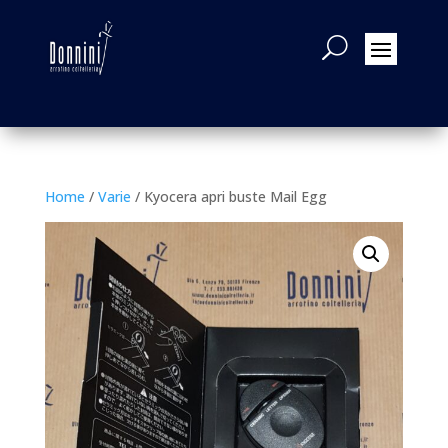
Home
/
Varie
/ Kyocera apri buste Mail Egg