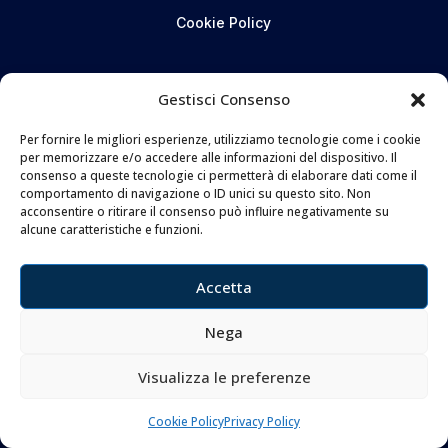
Cookie Policy
CONTATTI
Gestisci Consenso
Coltelleria Donnini s.n.c.
Per fornire le migliori esperienze, utilizziamo tecnologie come i cookie
di Leonardo e Silvia Donnini
per memorizzare e/o accedere alle informazioni del dispositivo. Il
consenso a queste tecnologie ci permetterà di elaborare dati come il
Via Giovanni Lanza, 70 – 50136 FIRENZE
comportamento di navigazione o ID unici su questo sito. Non
Telefono e WhatsApp:
055 661 438
acconsentire o ritirare il consenso può influire negativamente su
alcune caratteristiche e funzioni.
Email:
info@donninicoltelleria.it
Accetta
FOLLOW
Nega
Visualizza le preferenze
Cookie Policy
Privacy Policy
Copyright © 2026 Coltelleria Donnini. All Rights