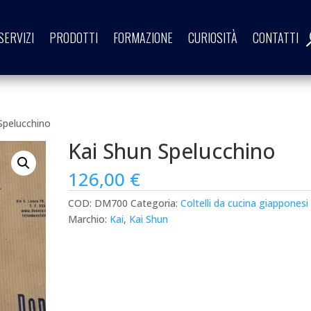
SERVIZI
PRODOTTI
FORMAZIONE
CURIOSITÀ
CONTATTI
Spelucchino
Kai Shun Spelucchino
126,00
€
COD:
DM700
Categoria:
Coltelli da cucina giapponesi
Marchio:
Kai
,
Kai Shun