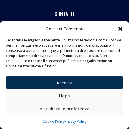
CONTATTI
Coltelleria Donnini s.n.c.
Gestisci Consenso
di Leonardo e Silvia Donnini
Per fornire le migliori esperienze, utilizziamo tecnologie come i cookie
Via Giovanni Lanza, 70 – 50136 FIRENZE
per memorizzare e/o accedere alle informazioni del dispositivo. Il
Telefono e WhatsApp:
055 661 438
consenso a queste tecnologie ci permetterà di elaborare dati come il
comportamento di navigazione o ID unici su questo sito. Non
Email:
info@donninicoltelleria.it
acconsentire o ritirare il consenso può influire negativamente su
alcune caratteristiche e funzioni.
FOLLOW
Accetta
Nega
Visualizza le preferenze
Copyright © 2026 Coltelleria Donnini. All Rights
Cookie Policy
Privacy Policy
Reserved.