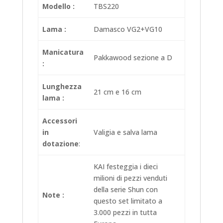
Modello :
TBS220
Lama :
Damasco VG2+VG10
Manicatura
Pakkawood sezione a D
:
Lunghezza
21 cm e 16 cm
lama :
Accessori
in
Valigia e salva lama
dotazione
:
KAI festeggia i dieci
milioni di pezzi venduti
della serie Shun con
Note :
questo set limitato a
3.000 pezzi in tutta