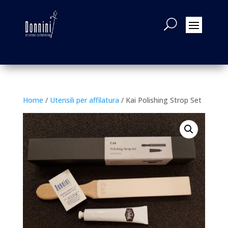
Home
/
Utensili per affilatura
/ Kai Polishing Strop Set