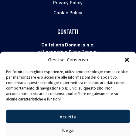
Privacy Policy
Cookie Policy
CONTATTI
Coltelleria Donnini s.n.c.
di Leonardo e Silvia Donnini
Gestisci Consenso
Via Giovanni Lanza, 70 – 50136 FIRENZE
Telefono e WhatsApp:
055 661 438
Per fornire le migliori esperienze, utilizziamo tecnologie come i cookie
Email:
info@donninicoltelleria.it
per memorizzare e/o accedere alle informazioni del dispositivo. Il
consenso a queste tecnologie ci permetterà di elaborare dati come il
comportamento di navigazione o ID unici su questo sito. Non
acconsentire o ritirare il consenso può influire negativamente su
FOLLOW
alcune caratteristiche e funzioni.
Accetta
Nega