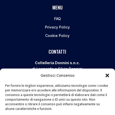
MENU
FAQ
Privacy Policy
Cookie Policy
CONTATTI
Coltelleria Donnini s.n.c.
di Leonardo e Silvia Donnini
Gestisci Consenso
Via Giovanni Lanza, 70 – 50136 FIRENZE
Telefono e WhatsApp:
055 661 438
Per fornire le migliori esperienze, utilizziamo tecnologie come i cookie
Email:
info@donninicoltelleria.it
per memorizzare e/o accedere alle informazioni del dispositivo. Il
consenso a queste tecnologie ci permetterà di elaborare dati come il
comportamento di navigazione o ID unici su questo sito. Non
acconsentire o ritirare il consenso può influire negativamente su
FOLLOW
alcune caratteristiche e funzioni.