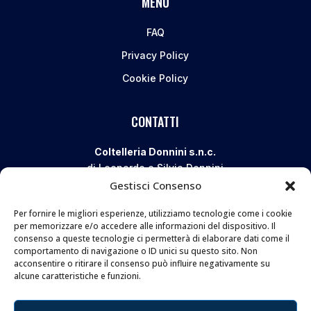
MENU
FAQ
Privacy Policy
Cookie Policy
CONTATTI
Coltelleria Donnini s.n.c.
di Leonardo e Silvia Donnini
Gestisci Consenso
Via Giovanni Lanza, 70 – 50136 FIRENZE
Telefono e WhatsApp:
055 661 438
Per fornire le migliori esperienze, utilizziamo tecnologie come i cookie
Email:
info@donninicoltelleria.it
per memorizzare e/o accedere alle informazioni del dispositivo. Il
consenso a queste tecnologie ci permetterà di elaborare dati come il
comportamento di navigazione o ID unici su questo sito. Non
acconsentire o ritirare il consenso può influire negativamente su
FOLLOW
alcune caratteristiche e funzioni.