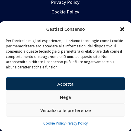
Privacy Policy
Cookie Policy
Gestisci Consenso
CONTATTI
Per fornire le migliori esperienze, utilizziamo tecnologie come i cookie
Coltelleria Donnini s.n.c.
per memorizzare e/o accedere alle informazioni del dispositivo. Il
di Leonardo e Silvia Donnini
consenso a queste tecnologie ci permetterà di elaborare dati come il
comportamento di navigazione o ID unici su questo sito. Non
Via Giovanni Lanza, 70 – 50136 FIRENZE
acconsentire o ritirare il consenso può influire negativamente su
Telefono e WhatsApp:
055 661 438
alcune caratteristiche e funzioni.
Email:
info@donninicoltelleria.it
Accetta
FOLLOW
Nega
Visualizza le preferenze
Cookie Policy
Privacy Policy