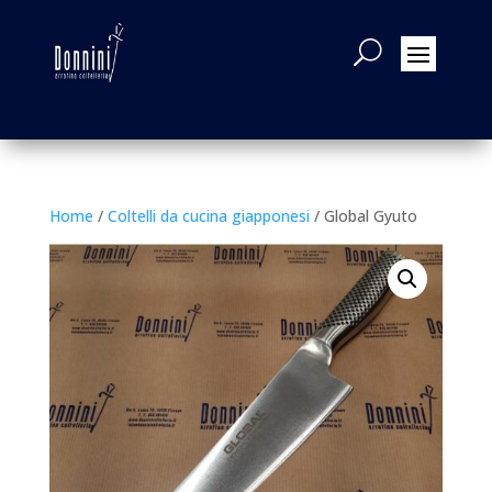
Home
/
Coltelli da cucina giapponesi
/ Global Gyuto