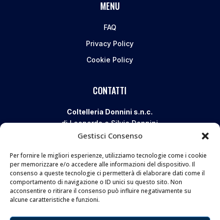
MENU
FAQ
Privacy Policy
Cookie Policy
CONTATTI
Coltelleria Donnini s.n.c.
di Leonardo e Silvia Donnini
Gestisci Consenso
Via Giovanni Lanza, 70 – 50136 FIRENZE
Telefono e WhatsApp:
055 661 438
Per fornire le migliori esperienze, utilizziamo tecnologie come i cookie
Email:
info@donninicoltelleria.it
per memorizzare e/o accedere alle informazioni del dispositivo. Il
consenso a queste tecnologie ci permetterà di elaborare dati come il
comportamento di navigazione o ID unici su questo sito. Non
acconsentire o ritirare il consenso può influire negativamente su
FOLLOW
alcune caratteristiche e funzioni.