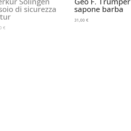
rkur Solingen
Geo F. Trumper
soio di sicurezza
sapone barba
tur
31,00
€
00
€