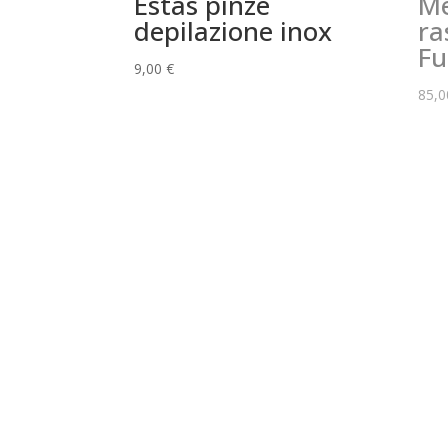
Estas pinze
Me
depilazione inox
ra
Fu
9,00
€
85,