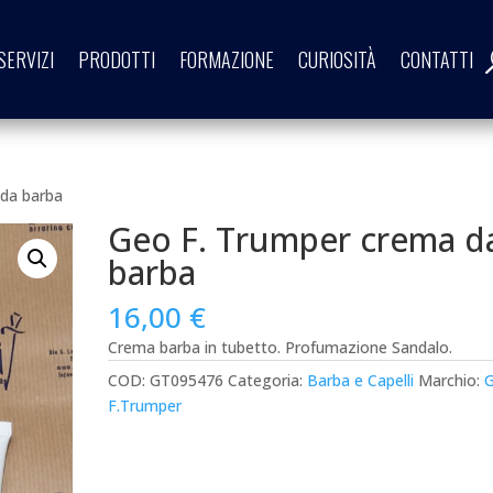
SERVIZI
PRODOTTI
FORMAZIONE
CURIOSITÀ
CONTATTI
 da barba
Geo F. Trumper crema d
barba
16,00
€
Crema barba in tubetto. Profumazione Sandalo.
COD:
GT095476
Categoria:
Barba e Capelli
Marchio:
F.Trumper