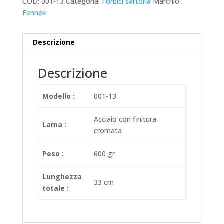
COD:
001-13
Categoria:
Forbici sartoria
Marchio:
Fennek
Descrizione
Descrizione
Modello :
001-13
Acciaio con finitura
Lama :
cromata
Peso :
600 gr
Lunghezza
33 cm
totale :