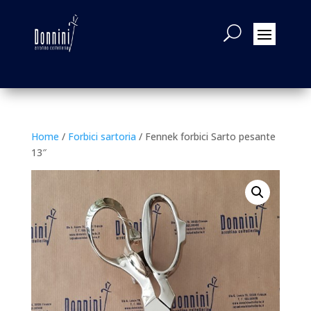
Home
/
Forbici sartoria
/ Fennek forbici Sarto pesante
13″