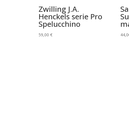
Zwilling J.A.
Sa
Henckels serie Pro
Su
Spelucchino
ma
59,00
€
44,