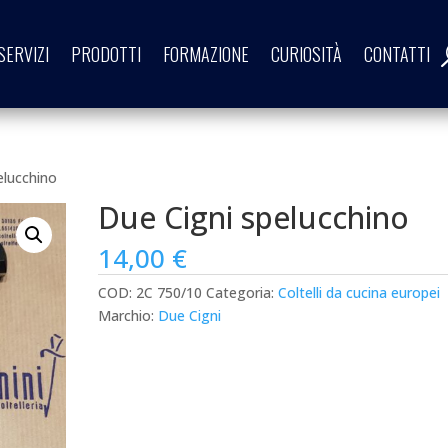
SERVIZI
PRODOTTI
FORMAZIONE
CURIOSITÀ
CONTATTI
elucchino
Due Cigni spelucchino
14,00
€
COD:
2C 750/10
Categoria:
Coltelli da cucina europei
Marchio:
Due Cigni