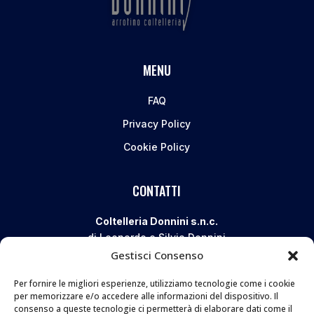
MENU
FAQ
Privacy Policy
Cookie Policy
CONTATTI
Coltelleria Donnini s.n.c.
di Leonardo e Silvia Donnini
Gestisci Consenso
Via Giovanni Lanza, 70 – 50136 FIRENZE
Telefono e WhatsApp:
055 661 438
Per fornire le migliori esperienze, utilizziamo tecnologie come i cookie
Email:
info@donninicoltelleria.it
per memorizzare e/o accedere alle informazioni del dispositivo. Il
consenso a queste tecnologie ci permetterà di elaborare dati come il