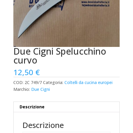
Due Cigni Spelucchino
curvo
12,50
€
COD:
2C 749/7
Categoria:
Coltelli da cucina europei
Marchio:
Due Cigni
Descrizione
Descrizione