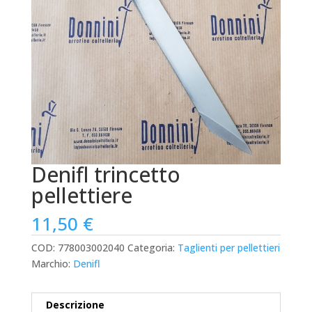
Denifl trincetto
pellettiere
11,50
€
COD:
778003002040
Categoria:
Taglienti per pellettieri
Marchio:
Denifl
Descrizione