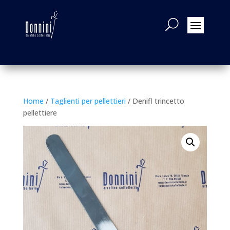
Home
/
Taglienti per pellettieri
/ Denifl trincetto
pellettiere