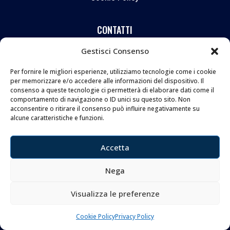
CONTATTI
Gestisci Consenso
Coltelleria Donnini s.n.c.
di Leonardo e Silvia Donnini
Per fornire le migliori esperienze, utilizziamo tecnologie come i cookie
per memorizzare e/o accedere alle informazioni del dispositivo. Il
Via Giovanni Lanza, 70 – 50136 FIRENZE
consenso a queste tecnologie ci permetterà di elaborare dati come il
Telefono e WhatsApp:
055 661 438
comportamento di navigazione o ID unici su questo sito. Non
Email:
info@donninicoltelleria.it
acconsentire o ritirare il consenso può influire negativamente su
alcune caratteristiche e funzioni.
FOLLOW
Accetta
Nega
Visualizza le preferenze
Copyright © 2026 Coltelleria Donnini. All Rights
Cookie Policy
Privacy Policy
Reserved.