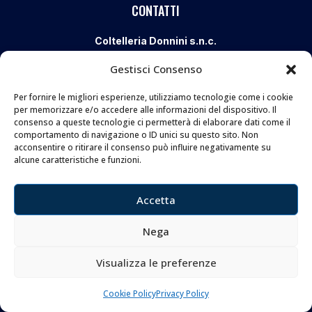
CONTATTI
Coltelleria Donnini s.n.c.
di Leonardo e Silvia Donnini
Gestisci Consenso
Via Giovanni Lanza, 70 – 50136 FIRENZE
Per fornire le migliori esperienze, utilizziamo tecnologie come i cookie
Telefono e WhatsApp:
055 661 438
per memorizzare e/o accedere alle informazioni del dispositivo. Il
Email:
info@donninicoltelleria.it
consenso a queste tecnologie ci permetterà di elaborare dati come il
comportamento di navigazione o ID unici su questo sito. Non
acconsentire o ritirare il consenso può influire negativamente su
alcune caratteristiche e funzioni.
FOLLOW
Accetta
Nega
Copyright © 2026 Coltelleria Donnini. All Rights
Visualizza le preferenze
Reserved.
Cookie Policy
Privacy Policy