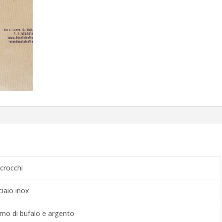
scrocchi
ciaio inox
rno di bufalo e argento