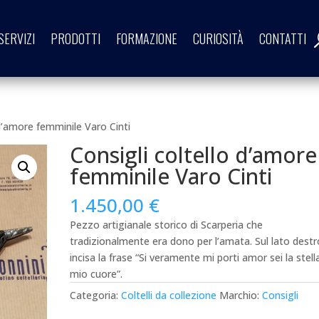
SERVIZI
PRODOTTI
FORMAZIONE
CURIOSITÀ
CONTATTI
 d’amore femminile Varo Cinti
Consigli coltello d’amore
femminile Varo Cinti
1.450,00
€
Pezzo artigianale storico di Scarperia che
tradizionalmente era dono per l’amata. Sul lato destr
incisa la frase “Si veramente mi porti amor sei la stell
mio cuore”.
Categoria:
Coltelli da collezione
Marchio:
Consigli