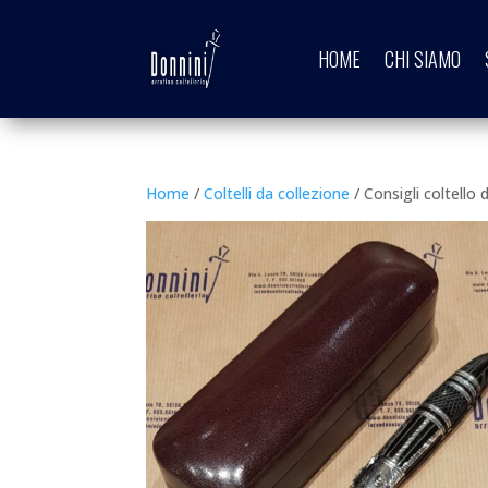
HOME
CHI SIAMO
Home
/
Coltelli da collezione
/ Consigli coltello