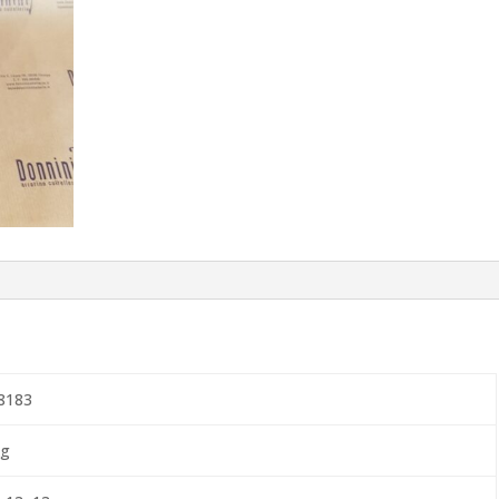
8183
kg