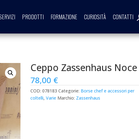
SERVIZI
PRODOTTI
FORMAZIONE
CURIOSITÀ
CONTATTI
Ceppo Zassenhaus Noce
78,00
€
COD:
078183
Categorie:
Borse chef e accessori per
coltelli
,
Varie
Marchio:
Zassenhaus