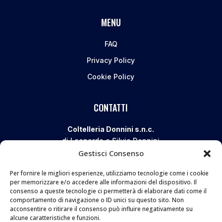
MENU
FAQ
Privacy Policy
Cookie Policy
CONTATTI
Coltelleria Donnini s.n.c.
di Leonardo e Silvia Donnini
Gestisci Consenso
Via Giovanni Lanza, 70 – 50136 FIRENZE
Telefono e WhatsApp:
055 661 438
Per fornire le migliori esperienze, utilizziamo tecnologie come i cookie
Email:
info@donninicoltelleria.it
per memorizzare e/o accedere alle informazioni del dispositivo. Il
consenso a queste tecnologie ci permetterà di elaborare dati come il
comportamento di navigazione o ID unici su questo sito. Non
acconsentire o ritirare il consenso può influire negativamente su
FOLLOW
alcune caratteristiche e funzioni.