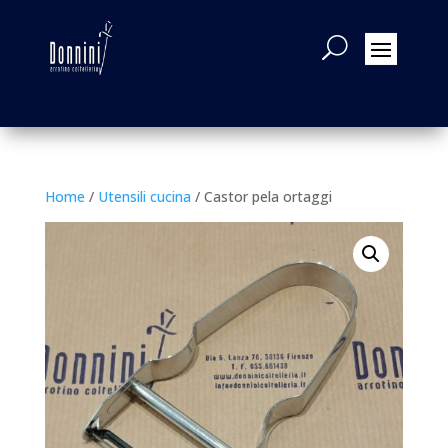
Home
/
Utensili cucina
/ Castor pela ortaggi