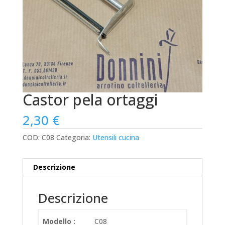
Castor pela ortaggi
2,30
€
COD:
C08
Categoria:
Utensili cucina
Descrizione
Descrizione
Modello :
C08